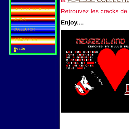
GREECE CRACKERS
Retrouvez les cracks de
BONUX
Enjoy....
COLLECTOR
HTML Remake