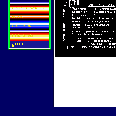
GREECE CRACKERS
BONUX
COLLECTOR
HTML Remake