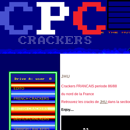
JHU
Crackers FRANCAIS periode 86/88
EDITO
du nord de la France
FRENCH CRACKERS
Retrouvez les cracks de
JHU
dans la secti
BRITISH CRACKERS
Enjoy....
DEUTCH CRACKERS
SPANISH CRACKERS